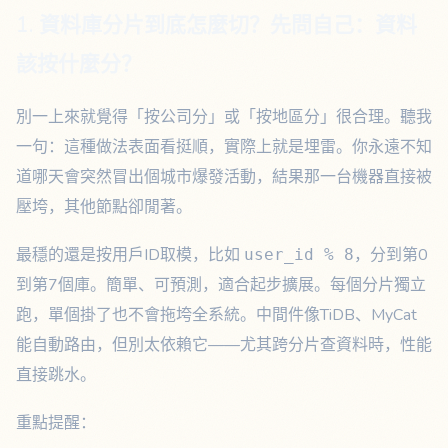
1. 資料庫分片到底怎麼切？先問自己：資料
該按什麼分？
別一上來就覺得「按公司分」或「按地區分」很合理。聽我
一句：這種做法表面看挺順，實際上就是埋雷。你永遠不知
道哪天會突然冒出個城市爆發活動，結果那一台機器直接被
壓垮，其他節點卻閒著。
最穩的還是按用戶ID取模，比如
，分到第0
user_id % 8
到第7個庫。簡單、可預測，適合起步擴展。每個分片獨立
跑，單個掛了也不會拖垮全系統。中間件像TiDB、MyCat
能自動路由，但別太依賴它——尤其跨分片查資料時，性能
直接跳水。
重點提醒：