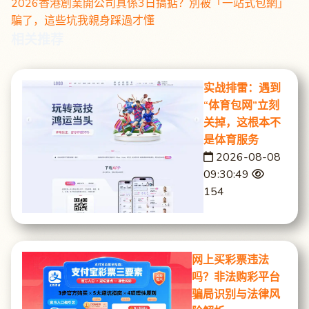
2026香港創業開公司真係3日搞掂？別被「一站式包網」
騙了，這些坑我親身踩過才懂
相关推荐
实战排雷：遇到
“体育包网”立刻
关掉，这根本不
是体育服务
2026-08-08
09:30:49
154
网上买彩票违法
吗？非法购彩平台
骗局识别与法律风