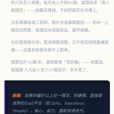
你只有百人規模，每月收入不到50萬，還想追求「萬人
級穩定」——純屬浪費錢，不如把錢花在市場上。
沒有專職後端工程師，靠外包或兼職開發——系統一上
線就出問題，維護成本遠超收益，遲早崩盤。
你的業務變化快，需求頻繁調整，又不想花時間重構架
構——自建系統根本跟不上節奏。
預算低於10萬/年，還想實現「零宕機」——現實是，
雲服務 人力投入至少20萬起步，別天真了。
結論
：如果你屬於以上任一情況，別硬撐。直接選
成熟的SaaS平台（如 Zoho、Salesforce、
Shopify），省心、省力，還能快速迭代。