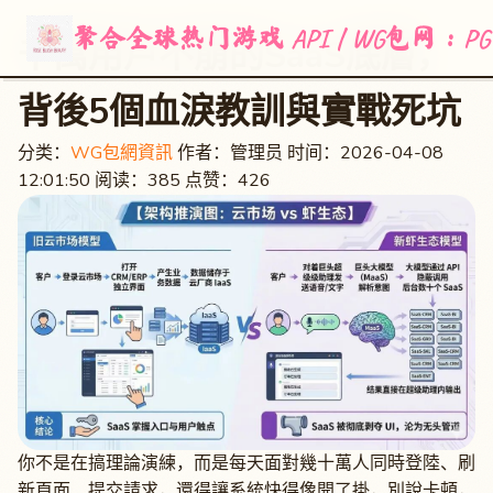
聚合全球热门游戏 API | WG包网：
千萬用戶不崩的SaaS底層，
背後5個血淚教訓與實戰死坑
分类：
WG包網資訊
作者：管理员
时间：2026-04-08
12:01:50
阅读：385
点赞：426
你不是在搞理論演練，而是每天面對幾十萬人同時登陸、刷
新頁面、提交請求，還得讓系統快得像開了掛，別說卡頓，