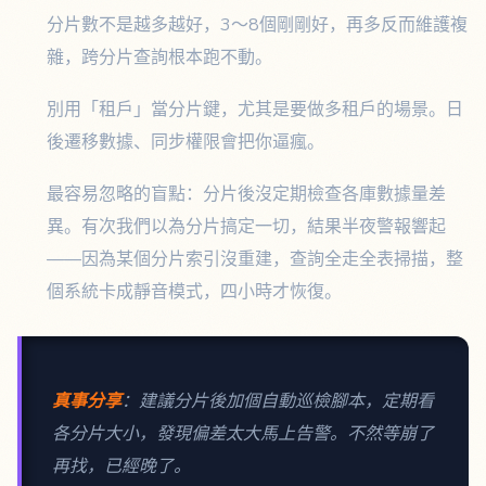
分片數不是越多越好，3～8個剛剛好，再多反而維護複
雜，跨分片查詢根本跑不動。
別用「租戶」當分片鍵，尤其是要做多租戶的場景。日
後遷移數據、同步權限會把你逼瘋。
最容易忽略的盲點：分片後沒定期檢查各庫數據量差
異。有次我們以為分片搞定一切，結果半夜警報響起
——因為某個分片索引沒重建，查詢全走全表掃描，整
個系統卡成靜音模式，四小時才恢復。
真事分享
：建議分片後加個自動巡檢腳本，定期看
各分片大小，發現偏差太大馬上告警。不然等崩了
再找，已經晚了。