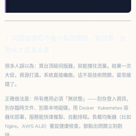
2. 伺服器擴容不能只靠加機器，無狀態 自
動化才是真本事
很多人誤以為：買台頂級伺服器，就能撐住流量。結果一次
大促，資源打滿，系統直接癱瘓。這不是技術問題，是思維
錯了。
正確做法是：所有應用必須「無狀態」——別存登入資訊、
別存臨時文件、別靠本地磁碟。用 Docker Kubernetes 容
器化部署，服務能快速複製、自動排程。負載均衡器（比如
Nginx、AWS ALB）要設健康檢查，節點出問題立刻剔
除。