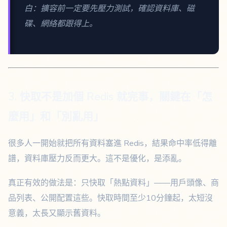
白：擴容前一定要先壓力測試，確認資料庫、磁
碟、網絡都跟得上。
3. 快取不是加個 Redis 就完事，關鍵在「怎
麼用」和「別亂用」
很多人一開始就把所有資料塞進 Redis，結果命中率低得離
譜，資料庫壓力反而更大。這不是優化，是添亂。
真正有效的做法是：只快取「熱點資料」——用戶頭像、商
品列表、公開配置這些。快取時間至少10分鐘起，太短沒
意義，太長又顯示舊資料。