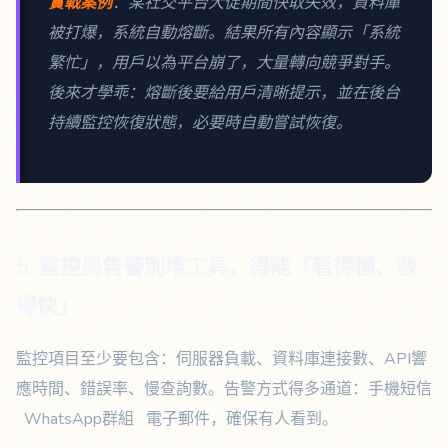
實戰案例
：某社交平台大促期間快取失效，資料庫
被打爆，系統自動熔斷。結果所有內容顯示「系統
繁忙」，用戶以為平台崩了，大量轉向競爭對手。
後來才學乖：熔斷後要給用戶清晰提示，並在後台
持續監控恢復狀態，必要時自動嘗試恢復。
5. 監控與告警別堆工具，得能「看得懂、救
得快」
監控項目至少要包含：伺服器負載、資料庫連接數、API響
應時間、錯誤率、慢查詢數。告警方式得多通道：手機短信
WhatsApp群組 電子郵件，確保有人看到。