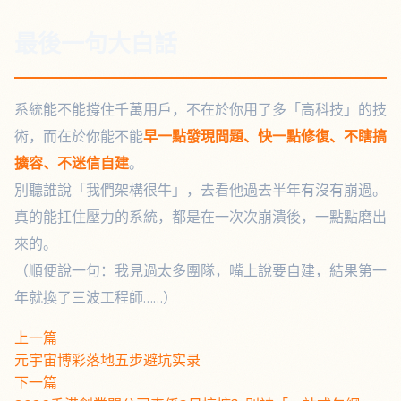
最後一句大白話
系統能不能撐住千萬用戶，不在於你用了多「高科技」的技
術，而在於你能不能
早一點發現問題、快一點修復、不瞎搞
擴容、不迷信自建
。
別聽誰說「我們架構很牛」，去看他過去半年有沒有崩過。
真的能扛住壓力的系統，都是在一次次崩潰後，一點點磨出
來的。
（順便說一句：我見過太多團隊，嘴上說要自建，結果第一
年就換了三波工程師……）
上一篇
元宇宙博彩落地五步避坑实录
下一篇