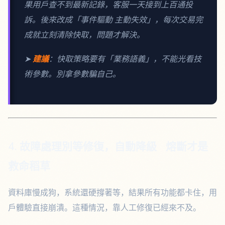
果用戶查不到最新記錄，客服一天接到上百通投
訴。後來改成「事件驅動 主動失效」，每次交易完
成就立刻清除快取，問題才解決。
➤
建議
：快取策略要有「業務語義」，不能光看技
術參數。別拿參數騙自己。
4. 故障處理別等修復，自動降級 熔斷才是
救命稻草
資料庫慢成狗，系統還硬撐著等，結果所有功能都卡住，用
戶體驗直接崩潰。這種情況，靠人工修復已經來不及。