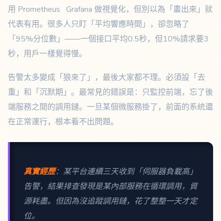
用 Prometheus Grafana 做視覺化，但別以為「畫出來」就
代表有用。很多人只盯「平均響應時間」，卻忽略了
「95%分位數」——一個接口平均0.5秒，但10%請求要3
秒，用戶一樣覺得慢。
告警太多變成「狼來了」，最後大家都不理。必須設「去
重」和「沉默期」。最常見的錯誤是：只監控前端，忘了後
端服務之間的調用鏈。一旦某個微服務掛了，前面的系統還
在正常運行，根本看不出問題。
真實經歷
：某平台連續三天收到「伺服器負載高」
告警，結果排查發現是某內部服務在循環調用，資
源耗盡。但因為沒追蹤調用鏈，花了整整一天才定
位。