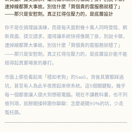
連掉線都算大事故。別信什麼「買個貴的雲服務就穩了」
——那只是安慰劑。真正扛得住壓力的，是底層設計
你不是在搞理論演練，而是每天面對幾十萬人同時登陸、刷
新頁面、提交請求，還得讓系統快得像開了掛，別說卡頓，
連掉線都算大事故。別信什麼「買個貴的雲服務就穩了」
——那只是安慰劑。真正扛得住壓力的，是底層設計能不能
經得起真實場景的暴打。
市面上那些看起來「穩如老狗」的SaaS，背後其實都踩過
坑，甚至有人為此半夜爬起來修系統。這5個關鍵點，幾乎
每一個都曾讓人頭大到想砸電腦。現在不講教科書，也不列
條列項，就掰開揉碎跟你聊聊：怎麼避開90%的坑，少走
冤枉路。