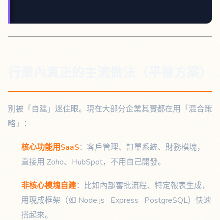
行業內真正的主流做法（平替方案）
別被「自建」迷住眼。現在大部分企業其實都在用「混合策
略」：
核心功能用SaaS
：客戶管理、訂單系統、財務模塊，
直接用 Zoho、HubSpot，不用自己開發。
非核心模塊自建
：比如內部審批流程、特定報表生成，
用現成框架（如 Node.js Express PostgreSQL）快速
搭起來。