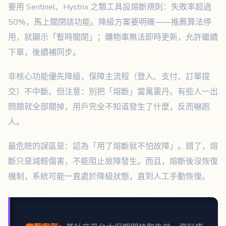
要用 Sentinel、Hystrix 之類工具設熔斷規則：失敗率超過
50%，馬上關閉該功能。降級方案要明確——推薦算法停
用，就顯示「暫時關閉」；購物車無法即時更新，允許繼續
下單，後續補同步。
非核心功能優先降級，保障主流程（登入、支付、訂單提
交）不中斷。但注意：別把「熔斷」當萬靈丹。有些人一出
問題就全部關掉，用戶完全不知道發生了什麼，反而嚇跑
人。
最危險的誤區是：認為「用了熔斷就不怕故障」。錯了，熔
斷只是減輕傷害，不能阻止故障發生。而且，熔斷後沒恢復
機制，系統可能一直處於降級狀態，直到人工手動恢復。