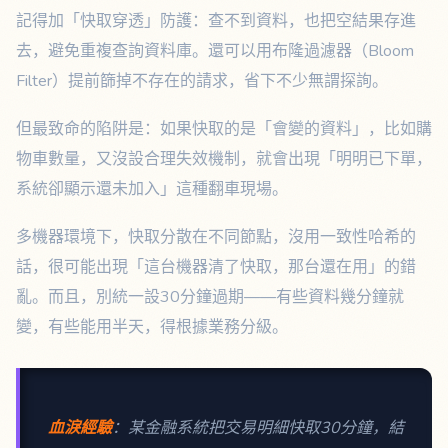
記得加「快取穿透」防護：查不到資料，也把空結果存進
去，避免重複查詢資料庫。還可以用布隆過濾器（Bloom
Filter）提前篩掉不存在的請求，省下不少無謂探詢。
但最致命的陷阱是：如果快取的是「會變的資料」，比如購
物車數量，又沒設合理失效機制，就會出現「明明已下單，
系統卻顯示還未加入」這種翻車現場。
多機器環境下，快取分散在不同節點，沒用一致性哈希的
話，很可能出現「這台機器清了快取，那台還在用」的錯
亂。而且，別統一設30分鐘過期——有些資料幾分鐘就
變，有些能用半天，得根據業務分級。
血淚經驗
：某金融系統把交易明細快取30分鐘，結