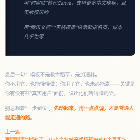
用“创客贴”替代Canva，支持更多中文模板，且
无版权风险
用“腾讯文档” “表格模板”做活动报名页，成本
几乎为零
最后一句：模板不是救命稻草，是加速器。
你不用它，也能慢慢做；你用了它，也未必能赢——关键是
你有没有在“真实用户”面前，说出他们听得懂的话。
别总想着“一步到位”，
先动起来，再一点点调，才是普通人
能走通的路
。
上一篇
官网别再“拼贴”了！中小企业做高级感网站的5个真实坑