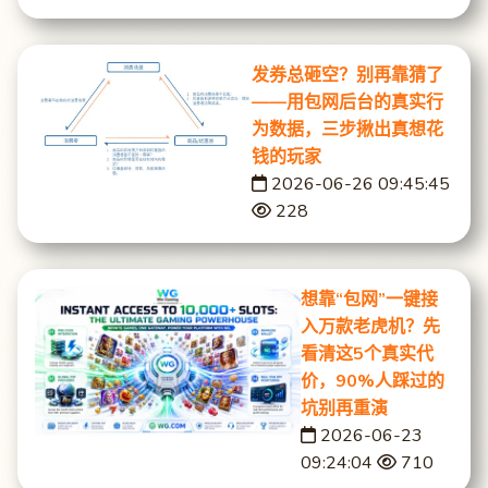
发券总砸空？别再靠猜了
——用包网后台的真实行
为数据，三步揪出真想花
钱的玩家
2026-06-26 09:45:45
228
想靠“包网”一键接
入万款老虎机？先
看清这5个真实代
价，90%人踩过的
坑别再重演
2026-06-23
09:24:04
710