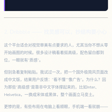
2. Dribbble —— 找灵感可以，抄结构要小心
这个平台适合对视觉审美有点要求的人，尤其当你不想从零
开始画图的时候。很多设计稿看着挺高级，配色留白都到
位，一眼就有“质感”。
但别急着复制粘贴。我试过一次，把一个国外极简风页面改
成中文版，结果用户反馈：“看不懂”“像广告”。为什么？因
为那些“高级感”是靠非中文字体撑起来的，比如Inter、
Helvetica，一换成宋体或黑体，整个画面立马变土。
更惨的是，有些布局在电脑上看顺眼，手机端一看就崩——