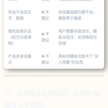
完全不会改文
❌ 不
你连基础操作都不会，
字、换图
建议
模板等于废纸
做的是高价品
用户需要深度信任，模
❌ 不
（如万元级课
板太轻浮，反而降低可
建议
程）
信度
产品本身没痛
❌ 不
再好的模板也救不了“没
点
建议
人想要”的东西
六、业内真正主流做法：低成本 高
复用 小步快跑