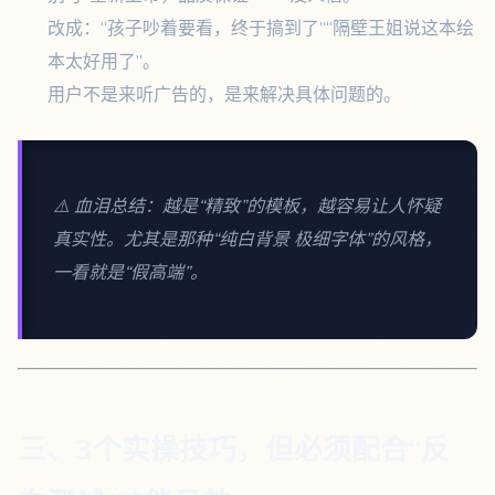
改成：“孩子吵着要看，终于搞到了”“隔壁王姐说这本绘
本太好用了”。
用户不是来听广告的，是来解决具体问题的。
⚠️ 血泪总结：越是“精致”的模板，越容易让人怀疑
真实性。尤其是那种“纯白背景 极细字体”的风格，
一看就是“假高端”。
三、3个实操技巧，但必须配合“反