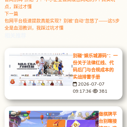
点，踩过才懂
下一篇
包网平台极速提款真能实现？别被“自动”忽悠了——这5步
全是血泪教训，我踩过坑才懂
相关推荐
别碰“娱乐城源码”：一
份关于法律红线、代
码后门与合规成本的
实战排雷手册
2026-07-07
09:17:36
381
做棋牌平
台别瞎接