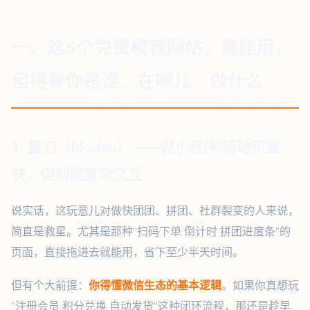
一、这5个免费模板网站，真能用，
但得看你是谁、在哪儿、做什么
1. 墨刀（Modao）——做小程序/活动页最
快，但别碰复杂交互
说实话，这玩意儿对做快团团、拼团、社群裂变的人来说，
简直是救星。尤其是那种“扫码下单 倒计时 拼团进度条”的
页面，直接拖进去就能用，省下至少半天时间。
但有个大前提：
你得懂微信生态的基本逻辑
。如果你真想玩
“注册会员 积分兑换 自动发货”这种闭环流程，那还是趁早