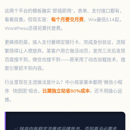
这两个平台的模板确实“即插即用”，表单、支付接口都有，
看着挺香。但现实是：
每个月要交月费
，Wix最低$14起，
WordPress还得另算托管费。
更麻烦的是，接入支付要绑定银行卡、完成身份验证，流程
繁琐得让人想放弃。某客户用它做活动页，发完三天后发现
百度搜不到，微信也搜不到——原来用了动态加载技术，搜
索引擎抓不到内容。
行业里现在主流做法是什么？中小商家基本都用“微信小程
序 快团团”组合，
比建独立站省80%成本
，还不用操心运
维。
✅ 除非你有稳定流量或品牌背书，否则真没必要走