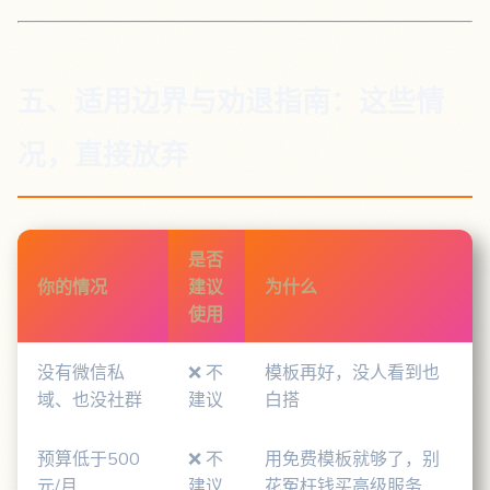
五、适用边界与劝退指南：这些情
况，直接放弃
是否
你的情况
建议
为什么
使用
没有微信私
❌ 不
模板再好，没人看到也
域、也没社群
建议
白搭
预算低于500
❌ 不
用免费模板就够了，别
元/月
建议
花冤枉钱买高级服务