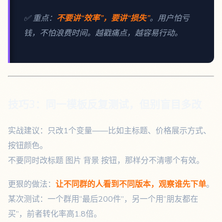
✅ 重点：
不要讲“效率”，要讲“损失”
。用户怕亏
钱，不怕浪费时间。越戳痛点，越容易行动。
技巧3：同一模板反复测试，但别盲目多改
实战建议：只改1个变量——比如主标题、价格展示方式、
按钮颜色。
不要同时改标题 图片 背景 按钮，那样分不清哪个有效。
更狠的做法：
让不同群的人看到不同版本，观察谁先下单
。
某次测试：一个群用“最后200件”，另一个用“朋友都在
买”，前者转化率高1.8倍。