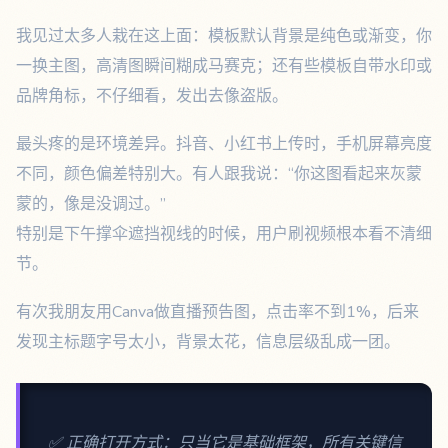
我见过太多人栽在这上面：模板默认背景是纯色或渐变，你
一换主图，高清图瞬间糊成马赛克；还有些模板自带水印或
品牌角标，不仔细看，发出去像盗版。
最头疼的是环境差异。抖音、小红书上传时，手机屏幕亮度
不同，颜色偏差特别大。有人跟我说：“你这图看起来灰蒙
蒙的，像是没调过。”
特别是下午撑伞遮挡视线的时候，用户刷视频根本看不清细
节。
有次我朋友用Canva做直播预告图，点击率不到1%，后来
发现主标题字号太小，背景太花，信息层级乱成一团。
✅ 正确打开方式：只当它是基础框架，所有关键信