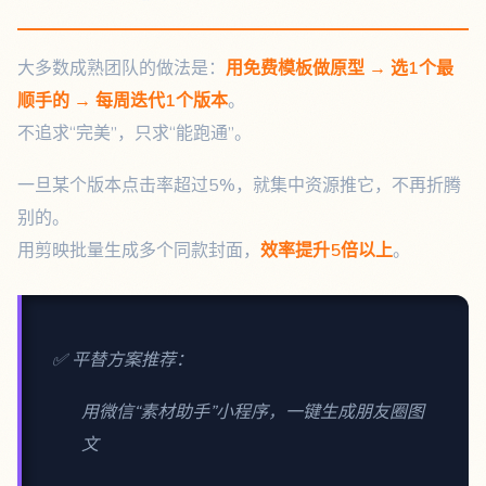
大多数成熟团队的做法是：
用免费模板做原型 → 选1个最
顺手的 → 每周迭代1个版本
。
不追求“完美”，只求“能跑通”。
一旦某个版本点击率超过5%，就集中资源推它，不再折腾
别的。
用剪映批量生成多个同款封面，
效率提升5倍以上
。
✅ 平替方案推荐：
用微信“素材助手”小程序，一键生成朋友圈图
文