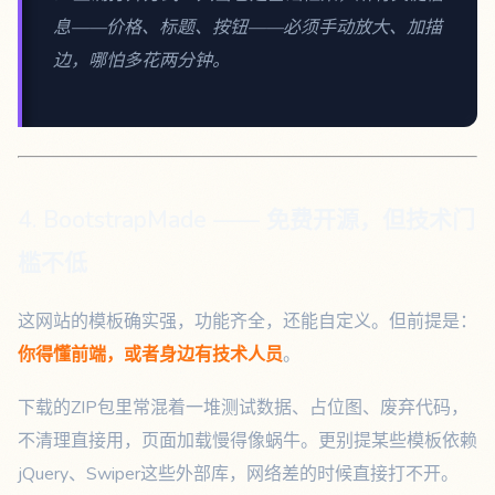
息——价格、标题、按钮——必须手动放大、加描
边，哪怕多花两分钟。
4. BootstrapMade —— 免费开源，但技术门
槛不低
这网站的模板确实强，功能齐全，还能自定义。但前提是：
你得懂前端，或者身边有技术人员
。
下载的ZIP包里常混着一堆测试数据、占位图、废弃代码，
不清理直接用，页面加载慢得像蜗牛。更别提某些模板依赖
jQuery、Swiper这些外部库，网络差的时候直接打不开。