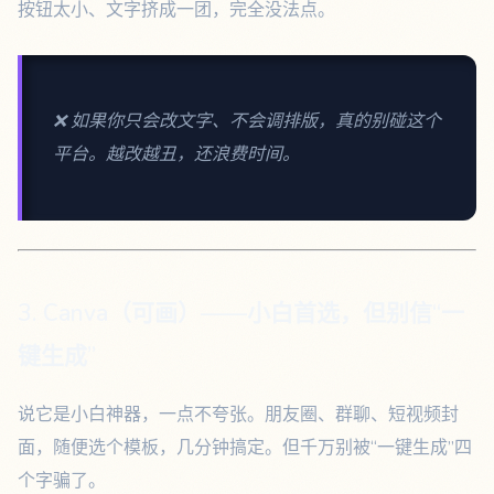
按钮太小、文字挤成一团，完全没法点。
❌ 如果你只会改文字、不会调排版，真的别碰这个
平台。越改越丑，还浪费时间。
3. Canva（可画）——小白首选，但别信“一
键生成”
说它是小白神器，一点不夸张。朋友圈、群聊、短视频封
面，随便选个模板，几分钟搞定。但千万别被“一键生成”四
个字骗了。