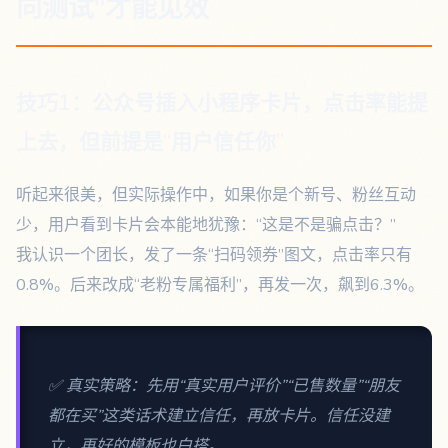
向测试”才能见效
技巧1：公众号插入小程序卡片，点击率能提
上去，但前提是“用户信任你”
听起来很美，但实际操作中，如果你是个新号、粉丝互动
少，用户看到卡片会本能地犹豫：“这是不是骗点击？”
我认识一个团长，发了一条“扫码领券”图文，点击率只有
0.8%。后来改成“老粉专属福利”，再发一次，飙到6.3%。
✅ 真实策略：先用“真实用户评价”“已售数量”“朋友
都在买”这类话术建立信任，再放卡片。信任没建
立，再好的模板也白搭。