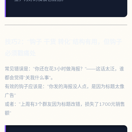
技巧2：“钩子 干货 转化”结构有用，但钩子
必须戳痛处
常见错误是：“你还在花3小时做海报？”——这话太泛，谁
都会觉得“关我什么事”。
有效的钩子应该是：“你发的海报没人点，是因为标题太像
广告”
或者：“上周有3个群友因为标题改错，损失了1700元销售
额”