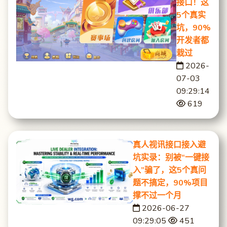
接口！这
5个真实
坑，90%
开发者都
栽过
2026-
07-03
09:29:14
619
真人视讯接口接入避
坑实录：别被“一键接
入”骗了，这5个真问
题不搞定，90%项目
撑不过一个月
2026-06-27
09:29:05
451