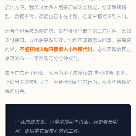
换地方吧。我见过太多人用墨刀做这类功能，结果跳转错
乱、数据不传，最后自己卡在半路，连客户都找不到入口。
还有个容易被忽略的坑：某些模板里嵌了第三方插件，比如
支付接口，导出后突然失效，你都不知道怎么回事。最离谱
的是，
不能在网页端直接嵌入小程序代码
，必须走微信官方
渠道发布——不然账号分分钟被封。
去年广东有个团长，就因为用了未授权的“自动拉新”脚本，
上线当天就被封号了。平台检测到异常行为，根本不给你解
释的机会。
✅ 我的建议是：只拿来搞简单页面，别想着长期
用，更别拿它当核心转化工具。