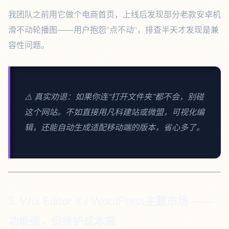
我团队之前用它做个电商首页，上线后发现部分老款安卓机
滑不动轮播图——用户抱怨“点不动”，排查半天才发现是兼
容性问题。
⚠️ 真实劝退：如果你连“打开文件夹”都不会，别碰
这个网站。不如直接用凡科建站或微盟，可视化编
辑，还能自动生成适配移动端的版本，省心多了。
5. Wix Editor X / WordPress主题市场 ——
功能强，但维护成本高