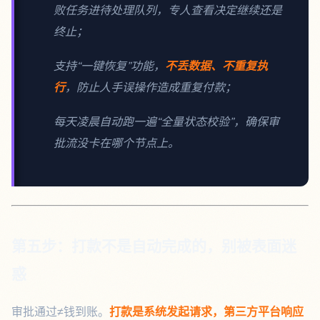
败任务进待处理队列，专人查看决定继续还是
终止；
支持“一键恢复”功能，
不丢数据、不重复执
行
，防止人手误操作造成重复付款；
每天凌晨自动跑一遍“全量状态校验”，确保审
批流没卡在哪个节点上。
第五步：打款不是自动完成的，别被表面迷
惑
审批通过≠钱到账。
打款是系统发起请求，第三方平台响应