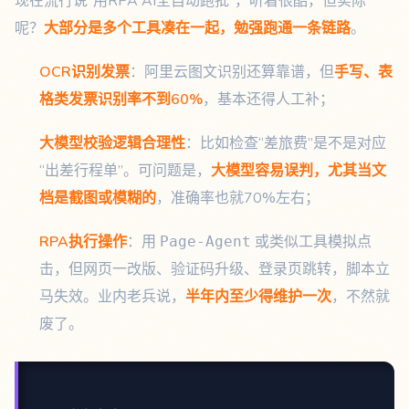
现在流行说“用RPA AI全自动跑批”，听着很酷，但实际
呢？
大部分是多个工具凑在一起，勉强跑通一条链路
。
OCR识别发票
：阿里云图文识别还算靠谱，但
手写、表
格类发票识别率不到60%
，基本还得人工补；
大模型校验逻辑合理性
：比如检查“差旅费”是不是对应
“出差行程单”。可问题是，
大模型容易误判，尤其当文
档是截图或模糊的
，准确率也就70%左右；
RPA执行操作
：用
或类似工具模拟点
Page-Agent
击，但网页一改版、验证码升级、登录页跳转，脚本立
马失效。业内老兵说，
半年内至少得维护一次
，不然就
废了。