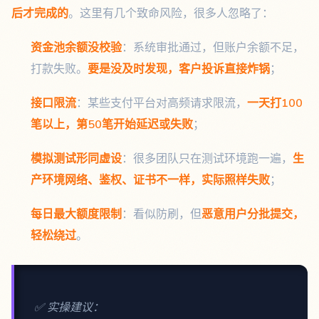
后才完成的
。这里有几个致命风险，很多人忽略了：
资金池余额没校验
：系统审批通过，但账户余额不足，
打款失败。
要是没及时发现，客户投诉直接炸锅
；
接口限流
：某些支付平台对高频请求限流，
一天打100
笔以上，第50笔开始延迟或失败
；
模拟测试形同虚设
：很多团队只在测试环境跑一遍，
生
产环境网络、鉴权、证书不一样，实际照样失败
；
每日最大额度限制
：看似防刷，但
恶意用户分批提交，
轻松绕过
。
✅ 实操建议：