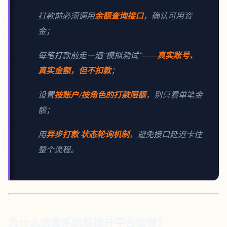
打款前必须调用
余额查询接口
，确认可用资
金；
每笔打款前走一遍“模拟测试”——
真实账号、
真实金额，但不扣款
；
设置
按账户/按角色的打款限额
，别只看单笔金
额；
用
异步打款 状态轮询机制
，避免接口延迟卡住
整个流程。
为什么这套系统能提升平台信誉？