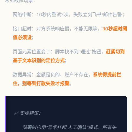
常见故障场景：
网络中断：10秒内重试3次，失败立刻飞书/邮件告警；
接口超时：对方系统响应慢，不能无限等，
30秒超时阈
值必须设
；
页面元素位置变了：脚本找不到“通过”按钮，
赶紧切到
基于文本识别的定位方式
；
数据异常：金额是负的、账户不存在，
系统得提前拦
住，别等到打款失败才报警
。
✅ 实操建议：
部署时启用“异常挂起 人工确认”模式，所有失