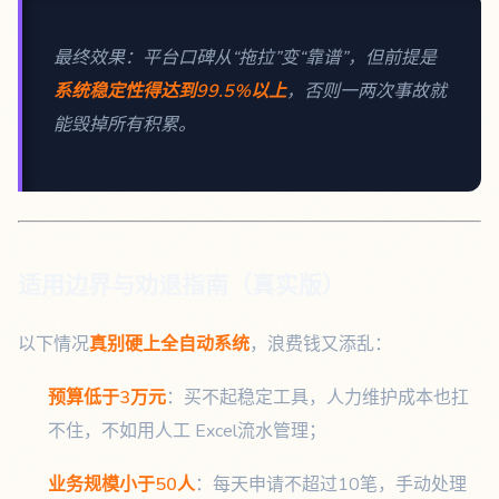
最终效果：平台口碑从“拖拉”变“靠谱”，但前提是
系统稳定性得达到99.5%以上
，否则一两次事故就
能毁掉所有积累。
适用边界与劝退指南（真实版）
以下情况
真别硬上全自动系统
，浪费钱又添乱：
预算低于3万元
：买不起稳定工具，人力维护成本也扛
不住，不如用人工 Excel流水管理；
业务规模小于50人
：每天申请不超过10笔，手动处理