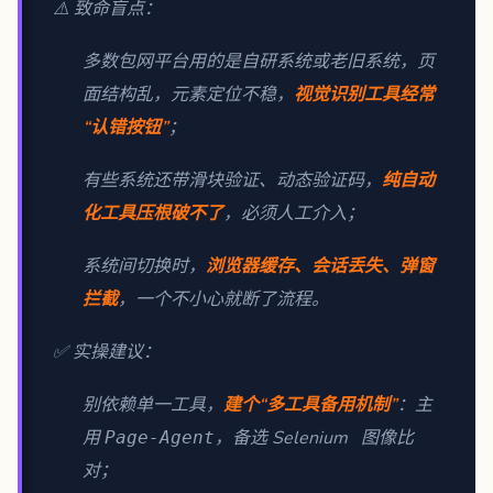
⚠️ 致命盲点：
多数包网平台用的是自研系统或老旧系统，页
面结构乱，元素定位不稳，
视觉识别工具经常
“认错按钮”
；
有些系统还带滑块验证、动态验证码，
纯自动
化工具压根破不了
，必须人工介入；
系统间切换时，
浏览器缓存、会话丢失、弹窗
拦截
，一个不小心就断了流程。
✅ 实操建议：
别依赖单一工具，
建个“多工具备用机制”
：主
用
，备选 Selenium 图像比
Page-Agent
对；