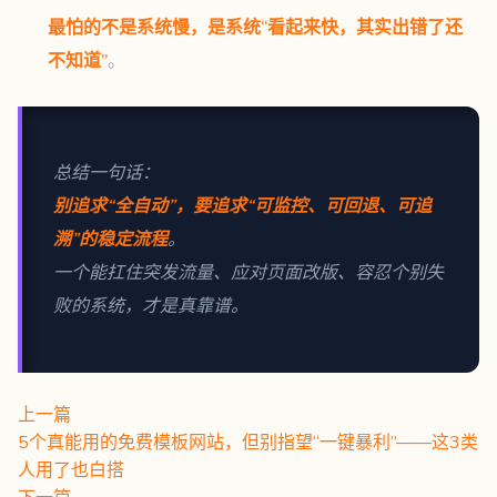
最怕的不是系统慢，是系统“看起来快，其实出错了还
不知道”
。
总结一句话：
别追求“全自动”，要追求“可监控、可回退、可追
溯”的稳定流程
。
一个能扛住突发流量、应对页面改版、容忍个别失
败的系统，才是真靠谱。
上一篇
5个真能用的免费模板网站，但别指望“一键暴利”——这3类
人用了也白搭