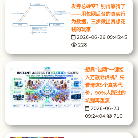
发券总砸空？别再靠猜了
——用包网后台的真实行
为数据，三步揪出真想花
钱的玩家
2026-06-26 09:45:45
228
想靠“包网”一键接
入万款老虎机？先
看清这5个真实代
价，90%人踩过的
坑别再重演
2026-06-23
09:24:04
710