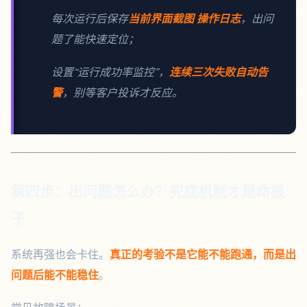
每次运行后保存
当前界面截图 操作日志
，出问
题了能快速定位；
设置“运行成功率监控”，
连续三次失败自动告
警
，别等客户投诉才反应。
第四步：出问题怎么办？兜底机制才是命根
子
系统再强也会卡住。
真正的考验不是它能不能跑通，而是出
问题后能不能稳住
。