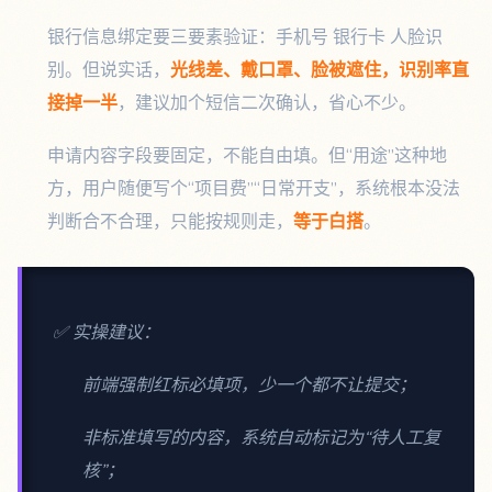
银行信息绑定要三要素验证：手机号 银行卡 人脸识
别。但说实话，
光线差、戴口罩、脸被遮住，识别率直
接掉一半
，建议加个短信二次确认，省心不少。
申请内容字段要固定，不能自由填。但“用途”这种地
方，用户随便写个“项目费”“日常开支”，系统根本没法
判断合不合理，只能按规则走，
等于白搭
。
✅ 实操建议：
前端强制红标必填项，少一个都不让提交；
非标准填写的内容，系统自动标记为“待人工复
核”；