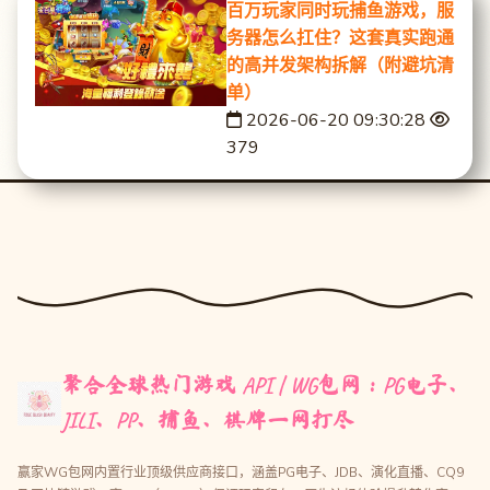
百万玩家同时玩捕鱼游戏，服
务器怎么扛住？这套真实跑通
的高并发架构拆解（附避坑清
单）
2026-06-20 09:30:28
379
聚合全球热门游戏 API | WG包网：PG电子、
JILI、PP、捕鱼、棋牌一网打尽
赢家WG包网内置行业顶级供应商接口，涵盖PG电子、JDB、演化直播、CQ9