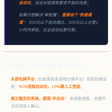
自动化
，适合对容错率要求不高的场景；
如果只想解决“审批慢”，
直接设个“快速通
道”
：500元以下自动通过，500元以上主管2
小时内审批，比全自动化更可靠。
行业真相：没人真能做到“全自动”
头部包网平台
（比如某知名游戏分佣平台）的实际做法
是：
90%流程自动化，10%靠人工兜底
；
真正稳定的系统，都是“半自动”
：系统跑流程，关键节
点还得有人确认；