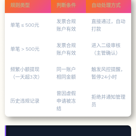
规则类型
判断条件
自动处理方式
发票合规
直接通过，自动
单笔 ≤ 500元
账户有效
打款
发票合规
进入二级审核
单笔 > 500元
账户有效
（主管确认）
频繁小额提现
同一账户
触发风控提醒，
（一天超3次）
相同金额
暂停24小时
曾因虚假
拒绝并通知管理
历史违规记录
申请被冻
员
结