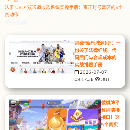
下一篇
法币 USDT双通道收款系统实操手册：避开封号雷区的5个
真动作
相关推荐
别碰“娱乐城源码”：一
份关于法律红线、代
码后门与合规成本的
实战排雷手册
2026-07-07
09:17:36
381
做棋牌平
台别瞎接
接口！这
5个真实