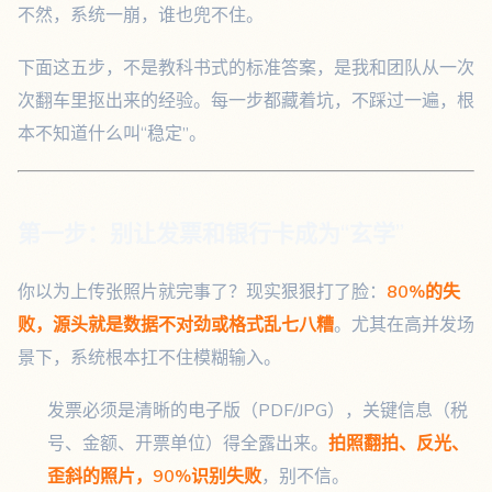
不然，系统一崩，谁也兜不住。
下面这五步，不是教科书式的标准答案，是我和团队从一次
次翻车里抠出来的经验。每一步都藏着坑，不踩过一遍，根
本不知道什么叫“稳定”。
第一步：别让发票和银行卡成为“玄学”
你以为上传张照片就完事了？现实狠狠打了脸：
80%的失
败，源头就是数据不对劲或格式乱七八糟
。尤其在高并发场
景下，系统根本扛不住模糊输入。
发票必须是清晰的电子版（PDF/JPG），关键信息（税
号、金额、开票单位）得全露出来。
拍照翻拍、反光、
歪斜的照片，90%识别失败
，别不信。