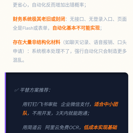
更省心，自动化反而增加出错概率；
财务系统极其老旧或封闭
：无接口、无登录入口、页面
全是Flash或表单，
自动化基本不可能实现
；
存在大量非结构化材料
（如聊天记录、语音报销、口头
申请）：系统根本处理不了，强行自动化只会制造更多
混乱。
✅ 平替方案推荐：
用钉钉/飞书审批 企业微信支付，
适合中小团
队
，不用开发，3天内就能跑通；
用简道云 阿里云免费OCR，
低成本实现基础