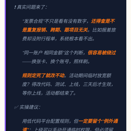
❗ 真实问题来了：
“发票合规”不只是看有没有数字，
还得查是不
是重复报销、跨期、跟项目无关
。比如报差旅
费却没附行程单，系统根本看不出。
“同一账户 相同金额”这个判断，
很容易被绕过
——换张卡、换个账号，照样刷。
规则定死了就改不动
。活动期间临时放宽额
度？得改代码、测试、上线，三天后才生效，
等你上线，活动都结束了。
✅ 实操建议：
用低代码平台配置规则，但
一定要留个“例外通
道”
：上级可以手动开通临时权限，但必须留