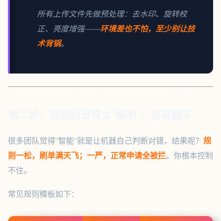
所有上传文件先做预处理：去水印、旋转校
正、亮度增强——
环境差也不怕，至少别让技
术背锅
。
第二步：规则别设得太“聪明”，容易翻车
很多团队觉得“智能”就是让机器自己判断对错，结果呢？
规
则一松，刷单满天飞；一严，正常申请全被拦
。你根本控制
不住。
常见规则模板如下：