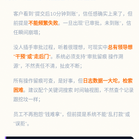
客户看到“提交后10分钟到账”，信任感确实上来了，但
前提是
不能频繁失败
。一旦出现“已审批，未到账”，信
任瞬间崩塌；
没人插手审批过程，听着很理想，可现实中
总有领导想
“干预”或“走后门”
。系统必须支持“审批留痕 操作溯
源”，不然责任不清，扯皮不断；
所有操作留痕可查，是好事，但
日志数据一大坨，检索
困难
。建议配个关键词搜索 时间轴视图，不然查个记录
跟挖坟一样；
员工不再抱怨“钱难拿”，但前提是系统不能“乱打款”或
“误拒”。